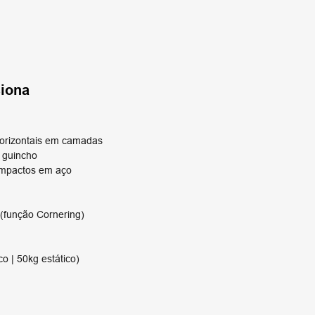
siona
horizontais em camadas
 guincho
 impactos em aço
(função Cornering)
o | 50kg estático)