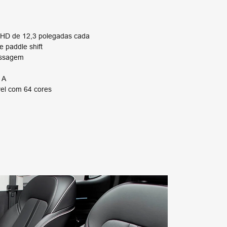
l HD de 12,3 polegadas cada
 paddle shift
ssagem​
A​
vel com 64 cores