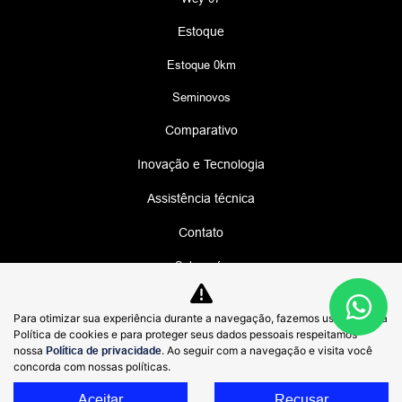
Estoque
Estoque 0km
Seminovos
Comparativo
Inovação e Tecnologia
Assistência técnica
Contato
Sobre nós
Fale conosco
Para otimizar sua experiência durante a navegação, fazemos uso de nossa
Política de privacidade
Política de cookies e para proteger seus dados pessoais respeitamos
nossa
Política de privacidade
. Ao seguir com a navegação e visita você
Canal de Denúncias
concorda com nossas políticas.
Blog
Aceitar
Recusar