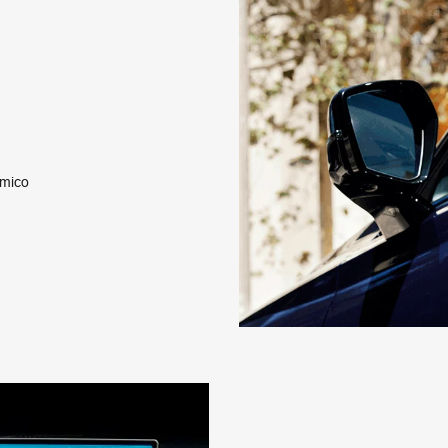
âmico