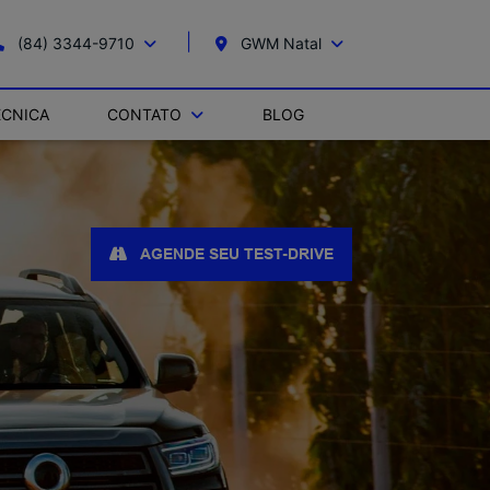
(84) 3344-9710
GWM Natal
ÉCNICA
CONTATO
BLOG
AGENDE SEU TEST-DRIVE