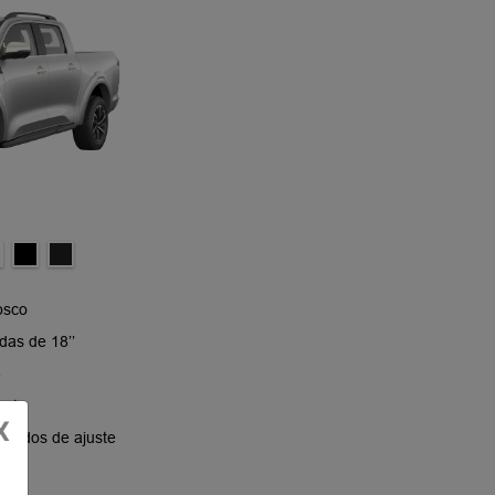
sco​
as de 18’’​
​
eto​
X
 modos de ajuste