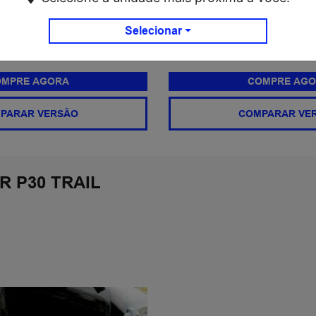
de série
+ Ver mais itens de série
Selecionar
Ficha técnica
MPRE AGORA
COMPRE AGO
PARAR VERSÃO
COMPARAR VE
 P30 TRAIL