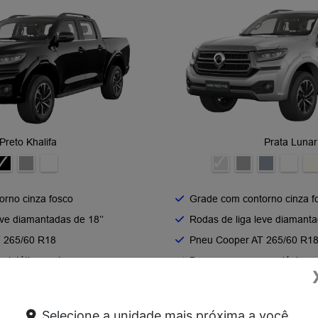
Preto Khalifa
Prata Lunar
rno cinza fosco​
Grade com contorno cinza fo
ve diamantadas de 18’’​
Rodas de liga leve diamantad
 265/60 R18​
Pneu Cooper AT 265/60 R18
intético preto​
Banco em couro ecológico pr
geiro com 4 modos de ajuste
Banco do passageiro com 4
manual ​
Selecione a unidade mais próxima a você.
.000,00
Preço único R$ 225.000,00