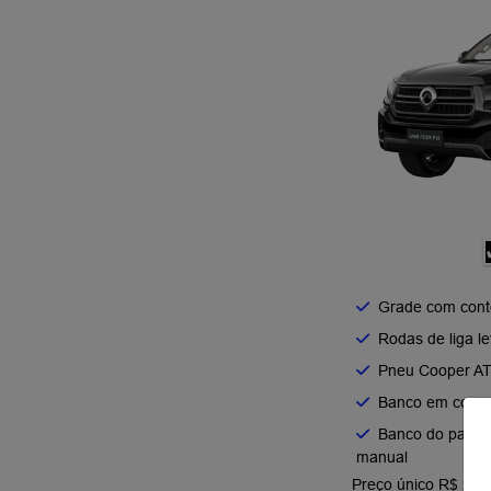
Grade com conto
Rodas de liga le
Pneu Cooper AT
Banco em couro s
Banco do passa
manual
Preço único R$ 220