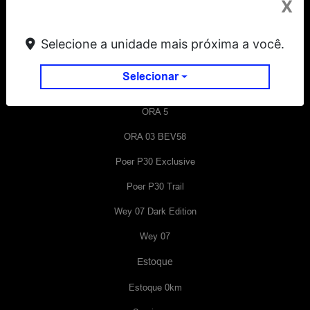
X
HAVAL H6 PHEV19 Flex
Haval H6 GT Flex
Selecione a unidade mais próxima a você.
Haval H6 PHEV35 Flex
Selecionar
Tank 300
ORA 5
ORA 03 BEV58
Poer P30 Exclusive
Poer P30 Trail
Wey 07 Dark Edition
Wey 07
Estoque
Estoque 0km