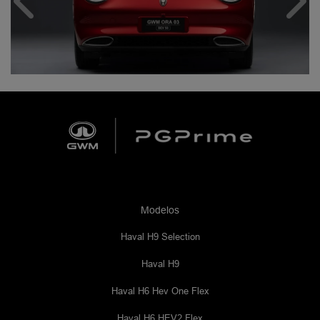
Anterior
Próx
Modelos
Haval H9 Selection
Haval H9
Haval H6 Hev One Flex
Haval H6 HEV2 Flex