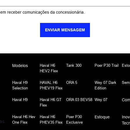
em receber comunicações da concessionária.
ENVIAR MENSAGEM
Haval H6
Tank 300
Poer P30 Trail
Esto
Modelos
HEV2 Flex
Haval H9
HAVAL H6
ORA 5
Wey 07 Dark
Sem
Selection
PHEV19 Flex
Edition
Haval H9
Haval H6 GT
ORA 03 BEV58
Wey 07
Com
Flex
Haval H6 Hev
Haval H6
Poer P30
Estoque
Inov
as.
One Flex
PHEV35 Flex
Exclusive
Tecn